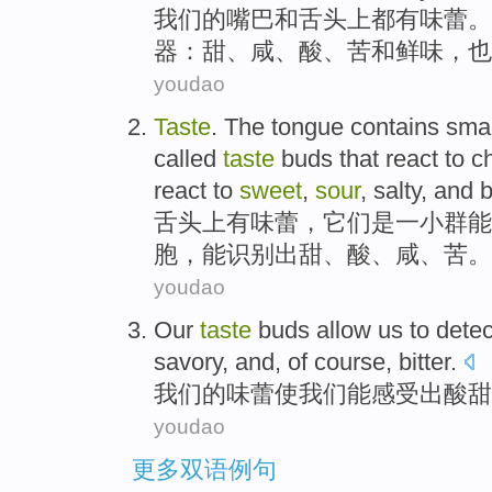
我们
的
嘴巴
和
舌头
上都
有
味蕾
。
器
：
甜
、
咸
、
酸
、
苦
和
鲜味
，
也
youdao
Taste
.
The tongue
contains
smal
called
taste
buds
that react to 
react to
sweet
,
sour
,
salty
, and
b
舌头
上
有味蕾
，它们是
一小
群
能
胞
，能识别出
甜
、
酸
、
咸
、苦。
youdao
Our
taste
buds
allow
us
to
detec
savory
, and,
of course
,
bitter
.
我们
的
味蕾
使
我们
能
感受
出酸甜
youdao
更多双语例句