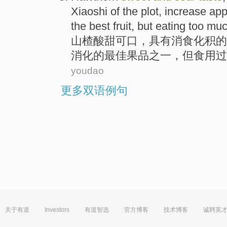
Xiaoshi
of the
plot
,
increase
app
the
best
fruit
,
but
eating
too mu
山楂
酸甜
可口
，
具有
消食化
积
的
消化
的
最佳
果品
之一
，
但
食用
过
youdao
更多双语例句
关于有道
Investors
有道智选
官方博客
技术博客
诚聘英