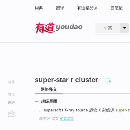
词典
翻译
有道精品课
云笔记
中英
有道 - 网易旗下搜索
super-star r cluster
目录
网络释义
释义
超级星团
翻译
... supersoft t X-ray source 超软 X 射线源
super-st
基于1个网页
-
相关网页
go
top