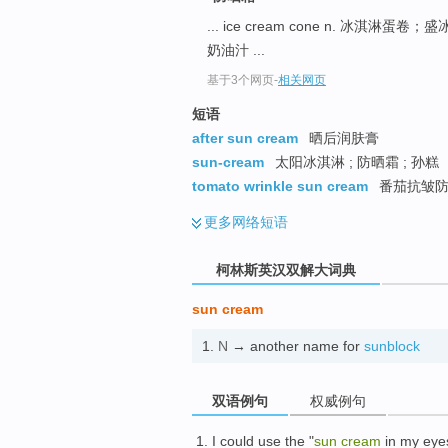
go
... ice cream cone n. 冰淇淋蛋
top
奶油汁 ...
基于3个网页
-
相关网页
短语
after sun cream
晒后润肤膏
sun-cream
太阳冰淇淋 ; 防晒霜 ; 孙糕
tomato wrinkle sun cream
番茄抗皱防晒
更多
网络短语
柯林斯英汉双解大词典
sun cream
1.
N
→ another name for
sunblock
双语例句
权威例句
I
could
use the
"
sun
cream
in
my
eye