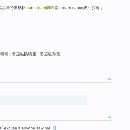
卷；盛冰淇淋的锥形杯
sun cream
防晒霜
cream sauce奶油沙司；
膏 ; 番茄皱防晒霜 ; 番茄皱孙霜
s
"
excuse
if
anyone
saw
me
.