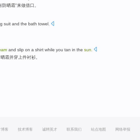
有
防晒霜
”
来做借口
。
 suit
and
the
bath towel
.
。
eam
and
slip on
a shirt
while
you
tan
in
the
sun
.
防晒霜
并
穿上
件
衬衫。
方博客
技术博客
诚聘英才
联系我们
站点地图
网络举报