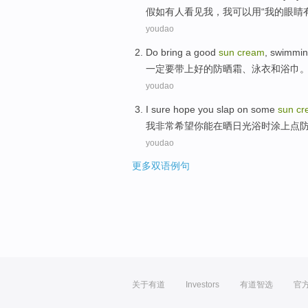
假如
有人
看见
我
，
我
可以
用
“
我
的眼睛
youdao
Do
bring a
good
sun
cream
,
swimming
一定要
带上
好的
防晒霜
、
泳衣
和
浴巾
youdao
I
sure hope
you
slap
on
some
sun
cr
我
非常
希望
你
能在
晒日光浴
时
涂
上
点
youdao
更多双语例句
关于有道
Investors
有道智选
官