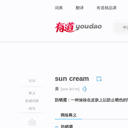
词典
翻译
有道精品课
中
有道 - 网易旗下搜索
sun cream
目录
美
[sʌn kriːm]
释义
防晒霜：一种涂抹在皮肤上以防止晒伤的
权威词典
例句
网络释义
防晒霜