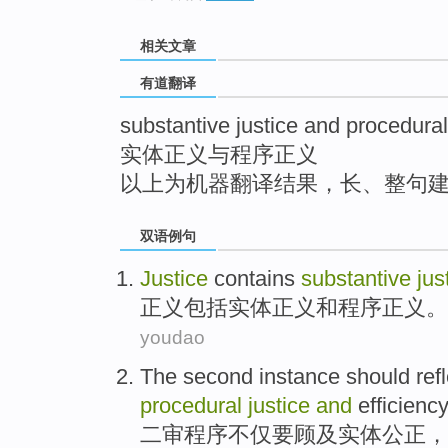
top
相关文章
有道翻译
substantive justice and procedural
实体正义与程序正义
以上为机器翻译结果，长、整句
双语例句
Justice
contains
substantive
jus
正义
包括
实体
正义
和
程序
正义。
youdao
The second
instance
should
ref
procedural
justice
and
efficienc
二审
程序
不仅
要
顾及实体
公正
，