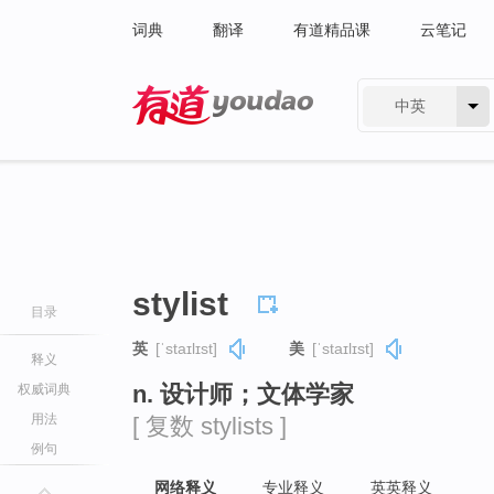
词典
翻译
有道精品课
云笔记
中英
有道 - 网易旗下搜索
stylist
目录
英
[ˈstaɪlɪst]
美
[ˈstaɪlɪst]
释义
n. 设计师；文体学家
权威词典
用法
[ 复数 stylists ]
例句
网络释义
专业释义
英英释义