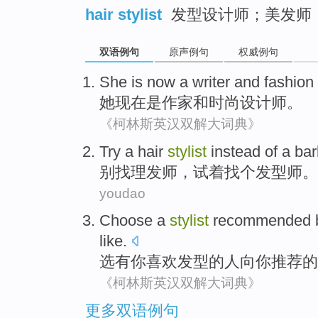
hair stylist
发型设计师；美发师
双语例句
原声例句
权威例句
She
is
now
a writer
and
fashion
她
现在
是
作家
和
时尚
设计师
。
《柯林斯英汉双解大词典》
Try
a
hair
stylist
instead
of a
bar
别找
理发师
，
试着
找
个
发型师
。
youdao
Choose
a
stylist
recommended
like
.
选
有
你
喜欢
发型
的
人
向你推荐
的
《柯林斯英汉双解大词典》
更多双语例句