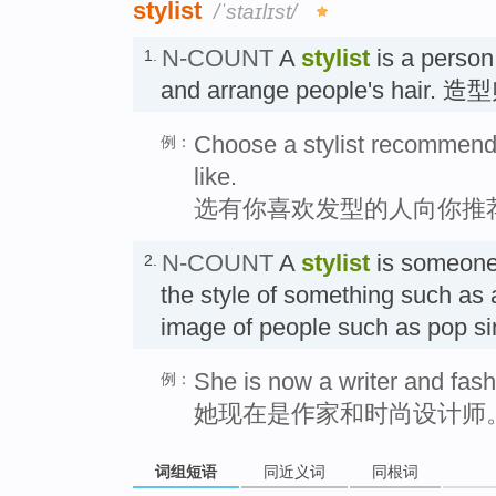
stylist
/ˈstaɪlɪst/
N-COUNT
A
stylist
is a person
1.
and arrange people's hair. 造
Choose a stylist recommen
例：
like.
选有你喜欢发型的人向你推
N-COUNT
A
stylist
is someone 
2.
the style of something such as 
image of people such as pop 
She is now a writer and fashi
例：
她现在是作家和时尚设计师
词组短语
同近义词
同根词