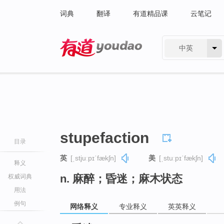
词典
翻译
有道精品课
云笔记
中英
有道 - 网易旗下搜索
stupefaction
目录
英
[ˌstjuːpɪˈfækʃn]
美
[ˌstuːpɪˈfækʃn]
释义
n. 麻醉；昏迷；麻木状态
权威词典
用法
例句
网络释义
专业释义
英英释义