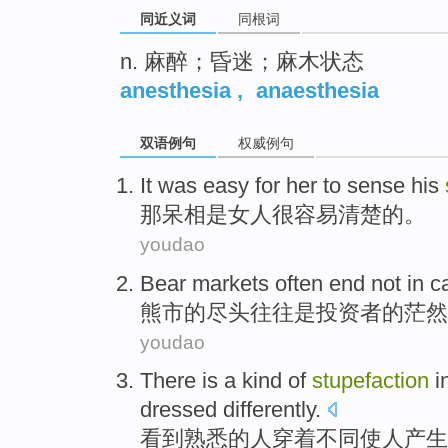
同近义词
同根词
n. 麻醉；昏迷；麻木状态
anesthesia
,
anaesthesia
双语例句
权威例句
It
was easy
for her to sense his
那
呆相是女人
很
容易清楚的。
youdao
Bear markets
often
end
not
in
c
熊市
的
尽头
往往
是投资者的茫然
youdao
There is
a
kind of
stupefaction
i
dressed
differently
.
看到
熟悉
的
人
穿着
不同
使人产生