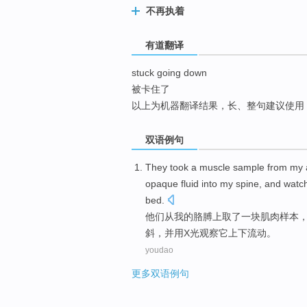
不再执着
top
有道翻译
stuck going down
被卡住了
以上为机器翻译结果，长、整句建议使用
双语例句
They
took
a
muscle
sample
from
my
opaque
fluid
into my
spine
,
and
watc
bed
.
他们
从
我
的
胳膊上
取了
一
块肌肉
样本
斜
，
并用
X光
观察
它
上下
流动。
youdao
更多双语例句