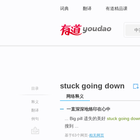
词典
翻译
有道精品课
中
有道 - 网易旗下搜索
stuck going down
目录
网络释义
释义
一直深深地烙印在心中
翻译
... Big pill 遗失的美好
stuck going do
例句
搜到 ...
基于63个网页
-
相关网页
go