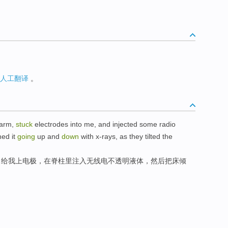
人工翻译
。
arm
,
stuck
electrodes
into
me
, and
injected
some
radio
hed
it
going
up and
down
with x-rays
, as they
tilted
the
，
给
我
上
电极
，在
脊柱
里注入
无线电
不透明
液体
，
然后
把床
倾