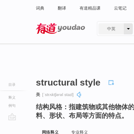
词典
翻译
有道精品课
云笔记
中英
有道 - 网易旗下搜索
structural style
目录
美
[ˈstrʌktʃərəl staɪl]
释义
结构风格：指建筑物或其他物体
例句
料、形状、布局等方面的特点。
go
top
网络释义
专业释义