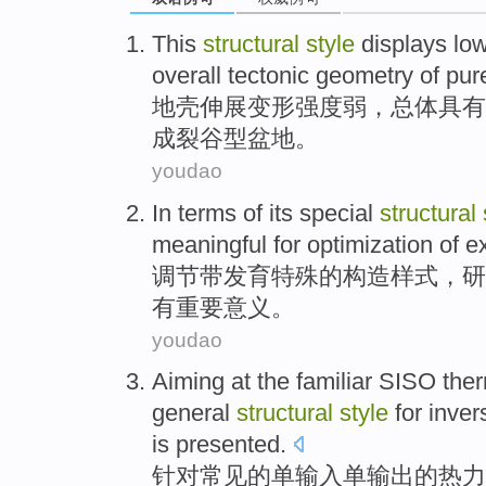
This
structural
style
displays lo
overall
tectonic
geometry
of
pur
地壳
伸展
变形强度弱，
总体
具有
成
裂谷
型盆地
。
youdao
In terms
of
its
special
structural
meaningful
for
optimization
of
e
调节带
发育
特殊
的
构造
样式
，
研
有
重要意义。
youdao
Aiming at the
familiar
SISO
the
general
structural
style
for
inver
is
presented
.
针对
常见
的
单输入单输出
的
热力