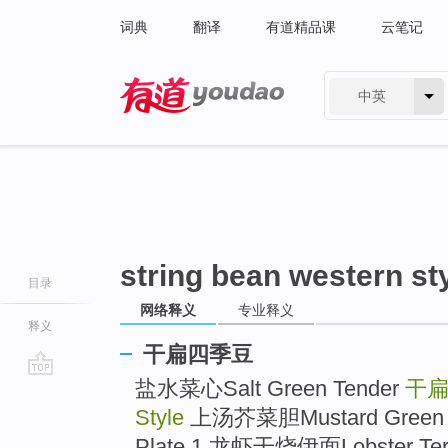
词典
翻译
有道精品课
云笔记
中英
有道 - 网易旗下搜索
string bean western st
目录
网络释义
专业释义
释义
干扁四季豆
盐水菜心Salt Green Tender
干扁四
go
top
Style
上汤芥菜胆Mustard Green
Plate 1.龙虾干烧伊面Lobster Teriy