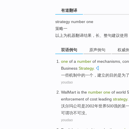
top
有道翻译
strategy number one
策略一
以上为机器翻译结果，长、整句建议使用
双语例句
原声例句
权威
one
of
a
number
of
mechanisms
,
con
Business
Strategy
.
一些
机制
中的
一个
，
建立
的目的是
为
youdao
WalMart
is
the
number
one
of
world
5
enforcement
of
cost
leading
strategy
.
沃尔玛
公司
是
2002年
世界
500强
的
第
可谓功不可没。
youdao