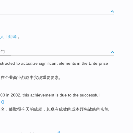
人工翻译
。
例句
structed
to actualize
significant
elements
in
the
Enterprise
了
在
企业
商业
战略中实现
重要
要素
。
00 in 2002,
this achievement
is due to
the
successful
一
名，能取得
今天
的成就，
其
卓有成效的
成本
领先
战略的
实施