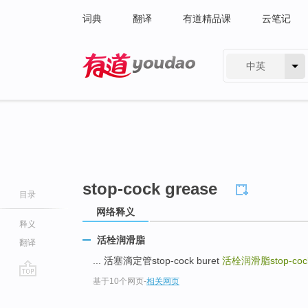
词典
翻译
有道精品课
云笔记
中英
有道 - 网易旗下搜索
stop-cock grease
目录
网络释义
释义
活栓润滑脂
翻译
... 活塞滴定管stop-cock buret
活栓润滑脂stop-cock
基于10个网页
-
相关网页
go
top