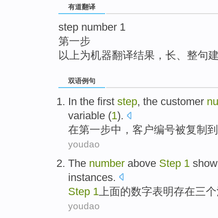
有道翻译
top
step number 1
第一步
以上为机器翻译结果，长、整句
双语例句
In
the first
step
,
the customer
n
variable
(
1
).
在
第
一步
中，
客户
编号
被
复制
到
youdao
The
number
above
Step
1
shows
instances
.
Step
1
上面
的
数字
表明
存在
三个
youdao