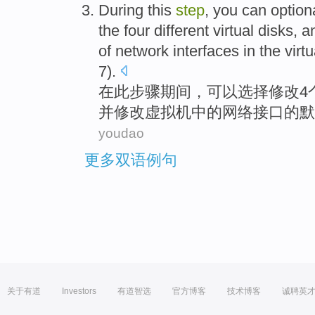
During
this
step
,
you can
option
the
four
different
virtual
disks
,
a
of
network
interfaces
in the
virt
7
).
在
此
步骤
期间，
可以
选择
修改
4
并
修改虚拟
机
中的
网络
接口
的默
youdao
更多双语例句
关于有道
Investors
有道智选
官方博客
技术博客
诚聘英