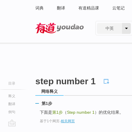
词典
翻译
有道精品课
云笔记
中英
有道 - 网易旗下搜索
step number 1
目录
网络释义
释义
第1步
翻译
例句
下面是
第1步
（
Step number 1
）的优化结果。
基于1个网页
-
相关网页
go