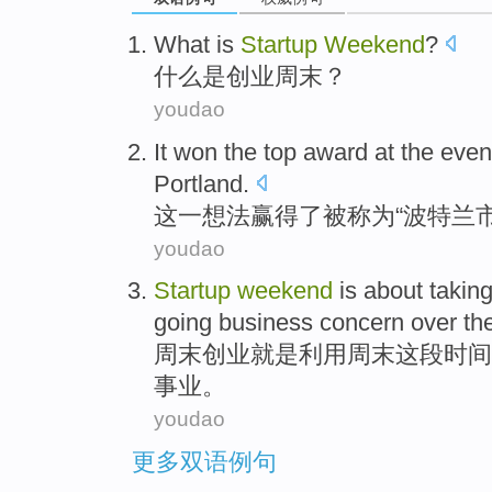
What
is
Startup
Weekend
?
什么
是
创业
周末
？
youdao
It
won
the
top
award
at
the
even
Portland
.
这
一
想法赢得
了被称为“波特兰
youdao
Startup
weekend
is about
takin
going
business
concern over th
周末
创业
就是
利用
周末
这
段时间
事业。
youdao
更多双语例句