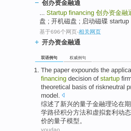
创办资金融通
...
Startup financing
创办资金融
盘 ; 开机磁盘 ; 启动磁碟 startup e
基于696个网页
-
相关网页
开办资金融通
双语例句
权威例句
The
paper
expounds the
applica
financing
decision of
startup
firm
theoretical
basis of riskneutral
p
model
.
综述
了
新兴
的
量子
金融
理论
在
期
学路径积分
方法
和
虚拟套利动态
价的量子
模型
。
youdao