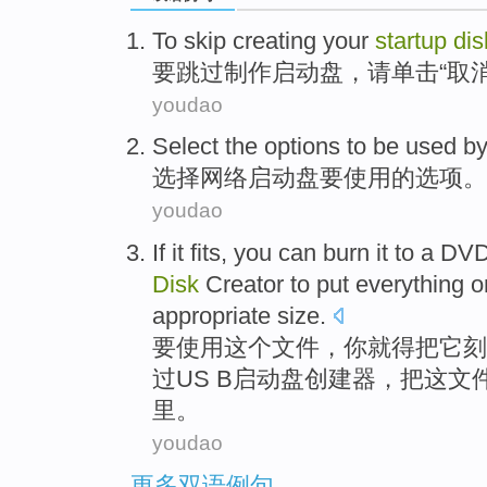
To
skip
creating
your
startup
dis
要
跳过
制作
启动
盘
，
请单击
“
取
youdao
Select
the
options
to be
used
by
选择
网络
启动
盘
要
使用
的
选项
。
youdao
If
it
fits,
you
can
burn
it
to
a
DV
Disk
Creator
to put
everything 
appropriate
size
.
要
使用
这个文件，
你
就得
把
它
刻
过US B
启动
盘
创建器
，把这文
里。
youdao
更多双语例句