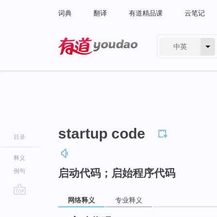
词典
翻译
有道精品课
云笔记
中英
有道 - 网易旗下搜索
startup code
目录
释义
启动代码；启始程序代码
例句
网络释义
专业释义
go
top