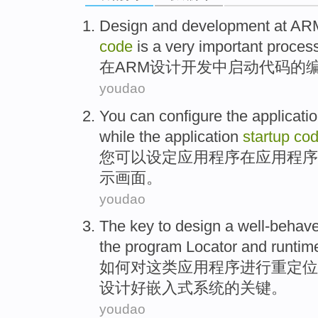
Design
and
development
at
AR
code
is
a
very
important
proces
在
ARM
设计
开发
中
启动
代码
的
youdao
You
can
configure
the
applicati
while the
application
startup
co
您
可以
设定
应用
程序
在
应用程序
示画面。
youdao
The
key
to
design
a well-behav
the
program
Locator
and
runtim
如何对
这
类应用
程序
进行重
定位
设计
好
嵌入式
系统
的
关键
。
youdao