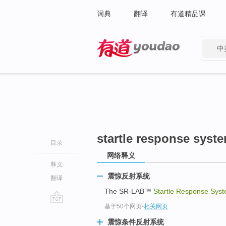
词典
翻译
有道精品课
中
有道 - 网易旗下搜索
startle response syst
目录
网络释义
释义
震惊反射系统
翻译
The SR-LAB™
Startle Response Sys
基于50个网页
-
相关网页
go
top
震惊条件反射系统