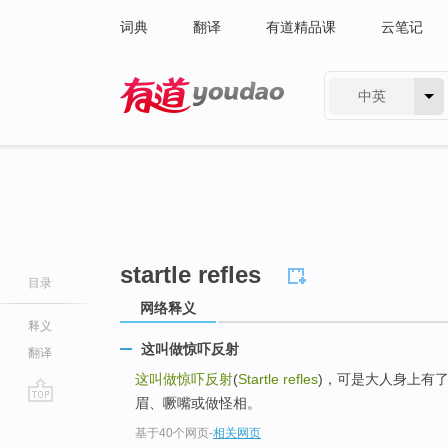
词典
翻译
有道精品课
云笔记
中英
有道 - 网易旗下搜索
startle refles
目录
网络释义
释义
这叫做惊吓反射
翻译
这叫做惊吓反射
(
Startle refles
)，可是大人身上有
眉、噘嘴或做怪相。
go
基于40个网页
-
相关网页
top