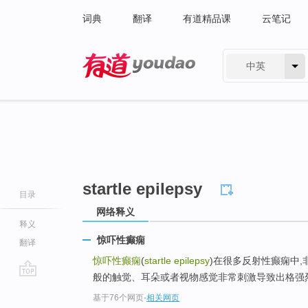
词典
翻译
有道精品课
云笔记
中英
有道 - 网易旗下搜索
startle epilepsy
目录
网络释义
释义
惊吓性癫痫
翻译
惊吓性癫痫
(
startle epilepsy
)在很多反射性癫痫中
般的触觉、耳朵或者视物感觉非常刺激导致出格强烈的
go
基于76个网页
-
相关网页
top