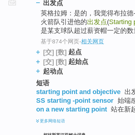
出发点
go
英格拉姆：是的，我觉得布拉德
top
火箭队引进他的
出发点
(
Starting 
是某支球队超过薪资帽一定的数
基于874个网页
-
相关网页
起点
[交]
[数]
起始点
[交]
[数]
起动点
短语
starting point and objective
出
SS starting -point sensor
始端感
on a new starting point
站在新
更多
网络短语
柯林斯英汉双解大词典