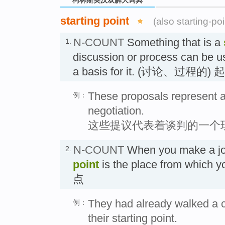
starting point
(also starting-poi
N-COUNT
Something that is a
1.
discussion or process can be us
a basis for it. (讨论、过程的) 
These proposals represent a r
例：
negotiation.
这些提议代表着谈判的一个
N-COUNT
When you make a jo
2.
point
is the place from which
点
They had already walked a c
例：
their starting point.