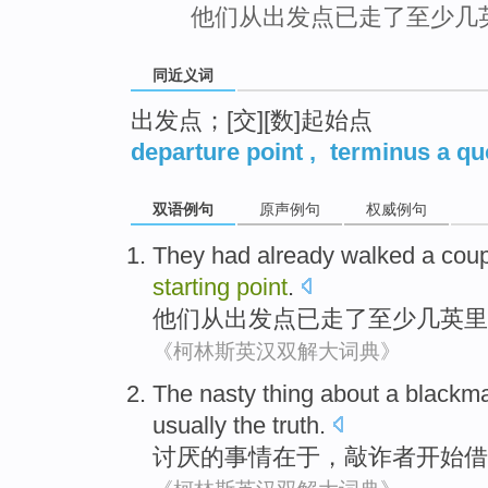
他们从出发点已走了至少几
同近义词
出发点；[交][数]起始点
departure point
,
terminus a qu
双语例句
原声例句
权威例句
They
had already
walked
a cou
starting
point
.
他们
从
出发点
已
走了
至少
几
英里
《柯林斯英汉双解大词典》
The
nasty
thing about
a
blackma
usually
the truth
.
讨厌
的
事情
在于，
敲诈
者
开始
借