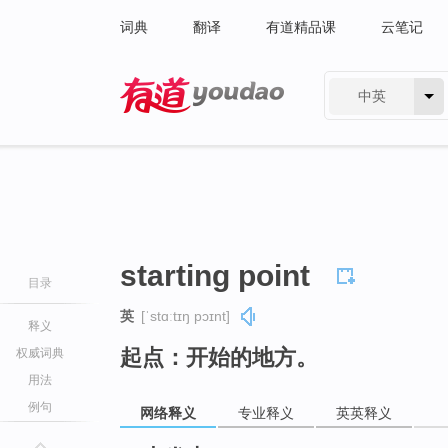
词典
翻译
有道精品课
云笔记
中英
有道 - 网易旗下搜索
starting point
目录
英
[ˈstɑːtɪŋ pɔɪnt]
释义
起点：开始的地方。
权威词典
用法
例句
网络释义
专业释义
英英释义