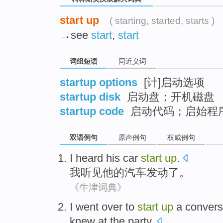
start up
( starting, started, starts )
→see
start
,
start
词组短语
同近义词
startup options
[计]启动选项
startup disk
启动盘；开机磁盘
startup code
启动代码；启始程
双语例句
原声例句
权威例句
I
heard
his
car
start
up
.
我
听见
他
的
汽车
发动
了。
《牛津词典》
I
went
over
to
start
up
a convers
knew
at
the party
.