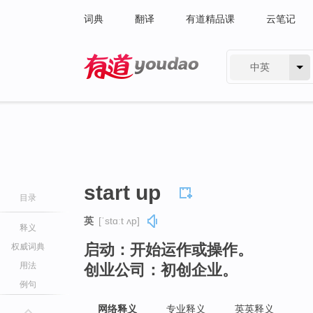
词典
翻译
有道精品课
云笔记
中英
有道 - 网易旗下搜索
start up
目录
英
[ˈstɑːt ʌp]
释义
启动：开始运作或操作。
权威词典
用法
创业公司：初创企业。
例句
网络释义
专业释义
英英释义