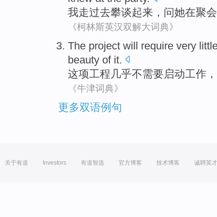
我
走
过去
攀谈
起来，
问
她
在
聚会
《柯林斯英汉双解大词典》
The project
will
require
very littl
beauty
of
it
.
这项
工程
几乎
不
需要
启动
工作
，
《牛津词典》
更多双语例句
关于有道
Investors
有道智选
官方博客
技术博客
诚聘英