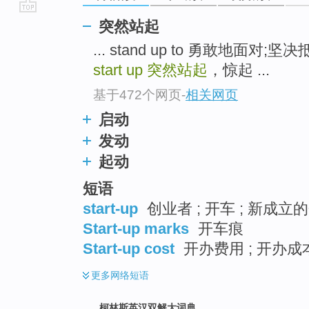
go
突然站起
top
... stand up to 勇敢地面对;坚决
start up
突然站起
，惊起 ...
基于472个网页
-
相关网页
启动
发动
起动
短语
start-up
创业者 ; 开车 ; 新成立的
Start-up marks
开车痕
Start-up cost
开办费用 ; 开办成本
更多
网络短语
柯林斯英汉双解大词典