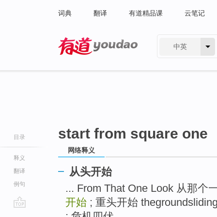
词典
翻译
有道精品课
云笔记
中英
有道 - 网易旗下搜索
start from square one
目录
网络释义
释义
从头开始
翻译
例句
... From That One Look 从那
开始
; 重头开始 thegroundslidi
go
; 危机四伏 ...