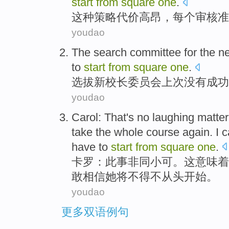
start
from
square
one
.
这种
策略
代价
高昂，
每个
审核
准
youdao
The search
committee
for the
n
to
start
from
square
one
.
选拔
新
校长
委员会
上次没有成功
youdao
Carol
: That
's no laughing matter
take
the
whole
course
again
.
I
c
have
to
start
from
square
one
.
卡罗
：
此事
非同小可。
这
意味着
敢
相信她
将
不得不
从头开始。
youdao
更多双语例句