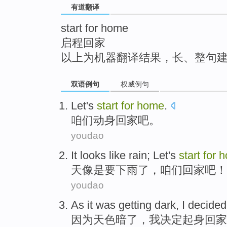
有道翻译
top
start for home
启程回家
以上为机器翻译结果，长、整句
双语例句
权威例句
Let's
start
for
home
.
咱们
动身
回家
吧。
youdao
It looks
like
rain
;
Let's
start
for
h
天
像是要
下雨了
，
咱们
回家吧！
youdao
As
it was getting
dark
,
I
decided
因为
天色
暗了
，
我
决定
起身
回家