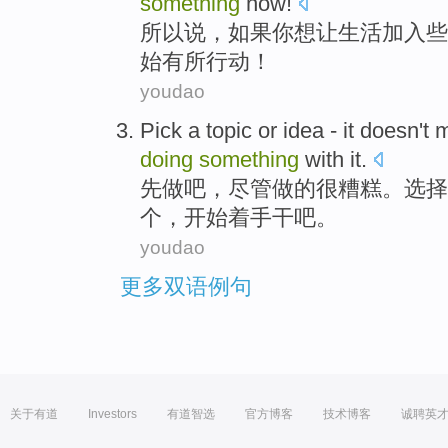
something
now
!
所以说
，
如果
你
想让
生活
加入
些
始
有所行动！
youdao
Pick
a
topic
or
idea
- it doesn't
m
doing
something
with
it
.
先做吧，尽管做的很糟糕。
选择
个，
开始
着手干吧。
youdao
更多双语例句
关于有道
Investors
有道智选
官方博客
技术博客
诚聘英