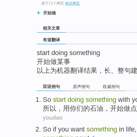
基于11个网页
-
相关网页
top
开始做
相关文章
有道翻译
start doing something
开始做某事
以上为机器翻译结果，长、整句
双语例句
原声例句
权威例句
So
start
doing
something
with
y
所以
，
用
你们
的
石油
，
开始
做
点
youdao
So
if
you
want
something
in
life