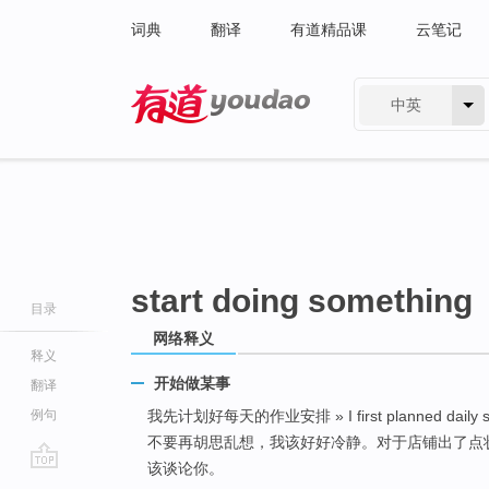
词典
翻译
有道精品课
云笔记
中英
有道 - 网易旗下搜索
start doing something
目录
网络释义
释义
开始做某事
翻译
例句
我先计划好每天的作业安排 » I first planned daily s
不要再胡思乱想，我该好好冷静。对于店铺出了点
该谈论你。
go