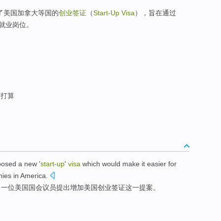
了美国加拿大等国的
创业签证
（
Start-Up Visa
），旨在通过
就业岗位。
 打算
posed
a
new '
start-up
'
visa
which
would make it
easier for
nies
in
America
.
日
一
位
美国
国会
议员
提出
增加美国创业
签证
这
一提案。