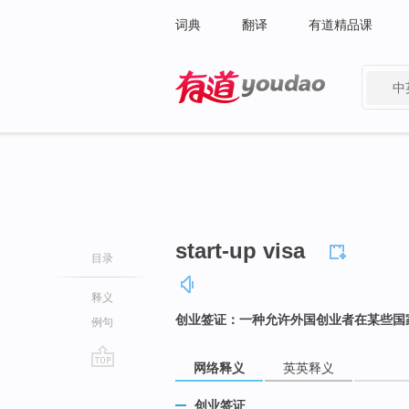
词典
翻译
有道精品课
中
有道 - 网易旗下搜索
start-up visa
目录
释义
创业签证：一种允许外国创业者在某些国
例句
网络释义
英英释义
go
top
创业签证