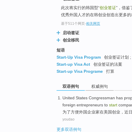
此次将实行的韩国型“
创业签证
”，借鉴
优秀外国人才的在韩创业创造出更多的
基于511个网页
-
相关网页
启动签证
创业移民
短语
Start-Up Visa Program
创业签证计划 ;
Start-up Visa Act
创业签证的法案
Start-up Visa Programe
打算
双语例句
权威例句
United
States
Congressman
has
pro
foreign
entrepreneurs
to
start
compa
为了
方便
外国
企业家
在
美国
创业
，近
youdao
更多双语例句