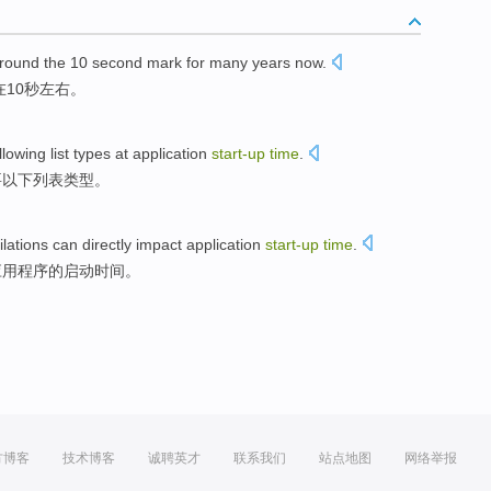
round the
10
second
mark for many
years
now.
在
10
秒
左右。
llowing
list
types
at
application
start-up
time
.
要
以下
列表
类型
。
lations
can
directly
impact
application
start-up
time
.
应用程序
的
启动
时间
。
方博客
技术博客
诚聘英才
联系我们
站点地图
网络举报