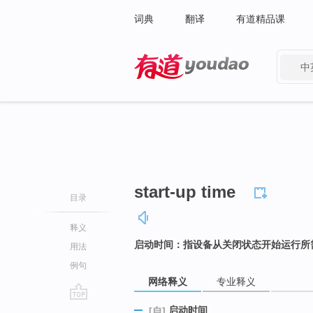
词典
翻译
有道精品课
中
有道 - 网易旗下搜索
start-up time
目录
释义
启动时间：指设备从关闭状态开始运行所
用法
例句
网络释义
专业释义
go
启动时间
[自]