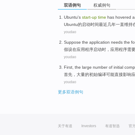
双语例句
权威例句
Ubuntu
's
start-up
time
has hovered
a
Ubuntu
的
启动
时间
最近
几年一直维持
youdao
Suppose
the
application
needs
the fo
假设
在
应用
程序
启动
时
，应用程序
需
youdao
First
, the
large number
of
initial
compi
首先
，
大量
的
初始
编译
可能
直接
影响
youdao
更多双语例句
关于有道
Investors
有道智选
官