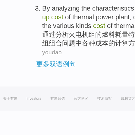
By
analyzing
the
characteristics
up
cost
of
thermal
power plant,
the
various kinds
cost
of
therma
通过
分析
火电
机组
的
燃料
耗量
特
组组合问题
中
各种
成本
的
计算方
youdao
更多双语例句
关于有道
Investors
有道智选
官方博客
技术博客
诚聘英