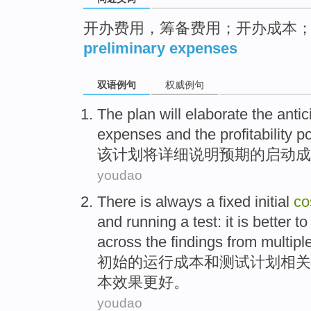
开办费用，筹备费用；开办成本
preliminary expenses
双语例句
权威例句
The
plan
will
elaborate
the
antic
expenses
and
the
profitability
po
该
计划
将
详细说明
预期
的
启动
成
youdao
There is always a fixed
initial
co
and
running
a
test
: it is
better
t
across
the
findings from
multipl
初始
的
运行
成本
和
测试
计划
相关
本
效果更好
。
youdao