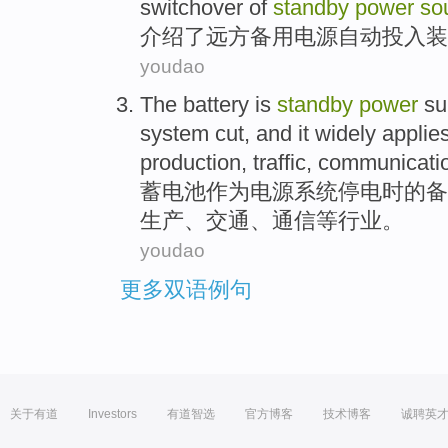
switchover of
standby
power
so
介绍了
远方
备用电源
自动
投入
装
youdao
The battery
is
standby
power
su
system
cut
, and
it widely
applie
production
,
traffic
,
communicati
蓄电池
作为
电源
系统
停电
时
的
备
生产
、交通、通信等
行业
。
youdao
更多双语例句
关于有道
Investors
有道智选
官方博客
技术博客
诚聘英