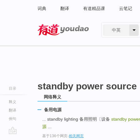
词典
翻译
有道精品课
云笔记
中英
有道 - 网易旗下搜索
standby power source
目录
网络释义
释义
备用电源
翻译
例句
... standby lighting 备用照明〔设备
standby powe
源
...
基于136个网页
-
相关网页
go