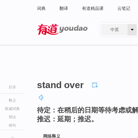
词典
翻译
有道精品课
云笔记
中英
有道 - 网易旗下搜索
stand over
目录
释义
待定：在稍后的日期等待考虑或
权威词典
用法
推迟：延期；推迟。
例句
网络释义