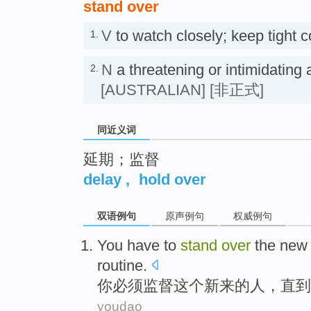
stand over
V
to watch closely; keep tight
1.
N
a threatening or intimidati
2.
[AUSTRALIAN]
[非正式]
同近义词
延期；监督
delay
,
hold over
双语例句
原声例句
权威例句
You
have to
stand
over
the
new
routine
.
你
必须
监督
这个
新来
的
人
，
直到
youdao