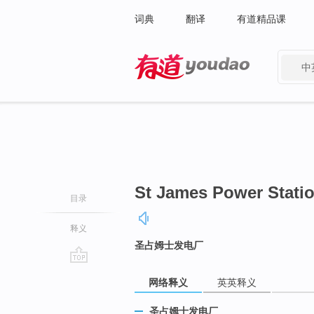
词典
翻译
有道精品课
中
有道 - 网易旗下搜索
St James Power Stati
目录
释义
圣占姆士发电厂
go
网络释义
英英释义
top
圣占姆士发电厂