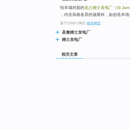
怡丰城对面的
圣占姆士发电厂
（
St Jam
，内含风格各异的迪斯科，如创造本地华文
基于2268个网页
-
相关网页
圣詹姆士发电厂
姆士发电厂
相关文章