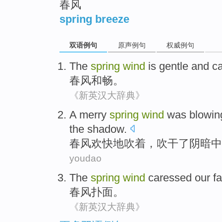
春风
spring breeze
双语例句
原声例句
权威例句
The
spring
wind
is gentle and c
春风
和畅
。
《新英汉大辞典》
A
merry
spring
wind
was blowin
the
shadow
.
春风
欢快
地吹着，吹
干
了阴暗
中
youdao
The
spring
wind
caressed our f
春风
扑面
。
《新英汉大辞典》