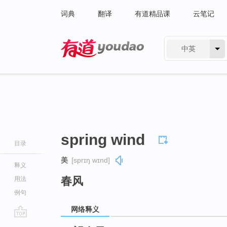
词典
翻译
有道精品课
云笔记
中英
有道 - 网易旗下搜索
spring wind
目录
美
[sprɪŋ wɪnd]
释义
春风
用法
例句
网络释义
go