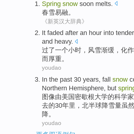
Spring
snow
soon melts
.
春雪
易融。
《新英汉大辞典》
It faded
after
an
hour
into
tender
and
heavy
.
过
了
一个
小时
，
风雪
渐缓，化作
而
厚重
。
youdao
In
the past
30
years
, fall
snow
c
Northern Hemisphere
,
but
sprin
图像由美国密歇根大学的科学家
去
的
30
年里
，
北半球
降雪量
虽
降
。
youdao