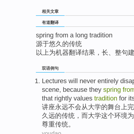
top
相关文章
有道翻译
spring from a long tradition
源于悠久的传统
以上为机器翻译结果，长、整句
双语例句
Lectures
will never
entirely
disa
scene
,
because
they
spring
fro
that rightly
values
tradition
for
it
讲座
永远
不会
从
大学
的
舞台
上完
久远
的
传统
，而大学这个
环境
为
尊重
传统。
youdao