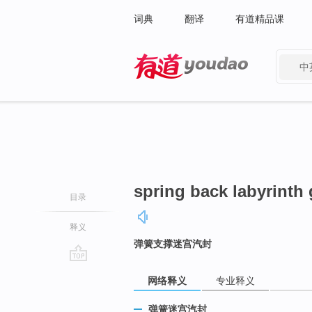
词典
翻译
有道精品课
中
有道 - 网易旗下搜索
spring back labyrinth
目录
释义
弹簧支撑迷宫汽封
go
网络释义
专业释义
top
弹簧迷宫汽封