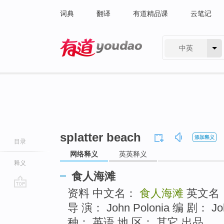
词典
翻译
有道精品课
云笔记
中英
有道 - 网易旗下搜索
splatter beach
添加释义
目录
网络释义
英英释义
释义
食人海滩
资料 中文名：
食人海滩
英文名
go
top
导 演： John Polonia 编 剧： J
种： 英语 地 区： 其它 出品