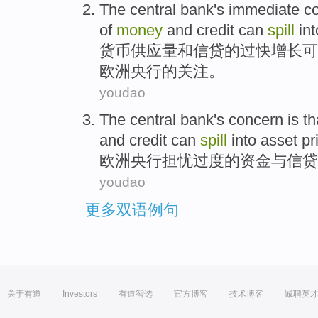
The central
bank
's
immediate c
of
money
and
credit
can
spill
int
货币供应量
和
信贷
的
过快
增长
可
欧洲
央行
的
关注
。
youdao
The central
bank's
concern
is t
and
credit
can
spill
into
asset
pr
欧洲
央行
担忧
过度
的
资金
与
信贷
youdao
更多双语例句
关于有道
Investors
有道智选
官方博客
技术博客
诚聘英