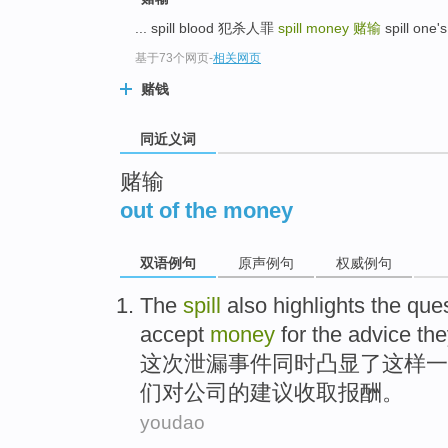
top
... spill blood 犯杀人罪
spill money
赌输
spill one'
基于73个网页
-
相关网页
赌钱
同近义词
赌输
out of the money
双语例句
原声例句
权威例句
The
spill
also
highlights
the
ques
accept
money
for
the
advice
the
这次
泄漏事件
同时
凸显
了
这样一
们
对公司
的
建议
收取
报酬。
youdao