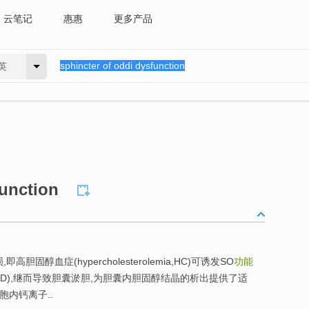
云笔记
惠惠
更多产品
英
function
胆固醇血症(hypercholesterolemia,HC)可诱发SO
功能
SOD),继而导致胆囊淤胆,为胆囊内胆固醇结晶的析出提供了适
胞内钙离子..