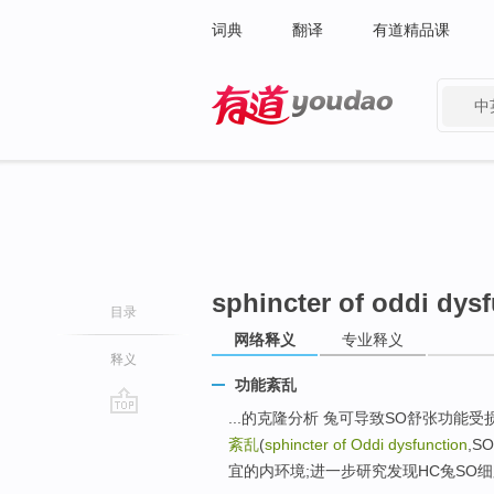
词典
翻译
有道精品课
中
有道 - 网易旗下搜索
sphincter of oddi dys
目录
网络释义
专业释义
释义
功能紊乱
...的克隆分析 兔可导致SO舒张功能受损,即高
go
紊乱
(
sphincter of Oddi dysfunction
,
top
宜的内环境;进一步研究发现HC兔SO细