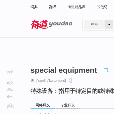
词典
翻译
有道精品课
云笔记
中英
有道 - 网易旗下搜索
special equipment
目录
美
[ˈspeʃl ɪˈkwɪpmənt]
释义
特殊设备：指用于特定目的或特
用法
例句
网络释义
专业释义
go