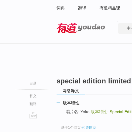
词典
翻译
有道精品课
中
有道 - 网易旗下搜索
special edition limited
目录
网络释义
释义
版本特性
翻译
... 唱片名: Yoko
版本特性
:
Special Edit
...
go
基于1个网页
-
相关网页
top