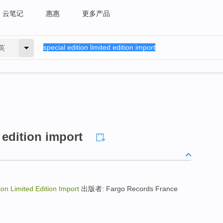
云笔记
惠惠
更多产品
英
 edition import
ion Limited Edition Import
出版者: Fargo Records France