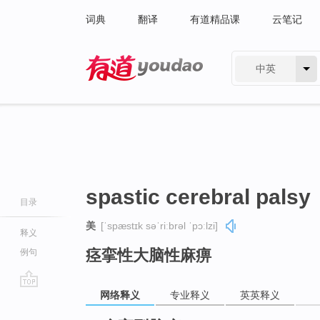
词典
翻译
有道精品课
云笔记
中英
有道 - 网易旗下搜索
spastic cerebral palsy
目录
美
[ˈspæstɪk səˈriːbrəl ˈpɔːlzi]
释义
痉挛性大脑性麻痹
例句
网络释义
专业释义
英英释义
go
top