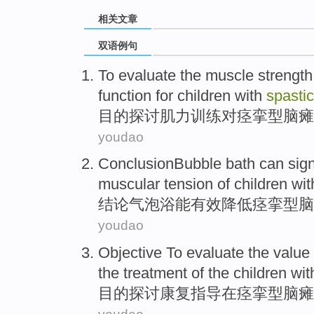
相关文章
双语例句
To evaluate
the
muscle strength
function
for
children
with
spastic
目的
探讨
肌力
训练
对
痉挛型
脑瘫
youdao
ConclusionBubble
bath
can
sign
muscular
tension
of
children
wi
结论气泡
浴
能
有效
降低
痉挛
型
脑
youdao
Objective
To evaluate
the
value
the treatment of the children wi
目的
探讨
康复
指导
在
痉挛型
脑瘫