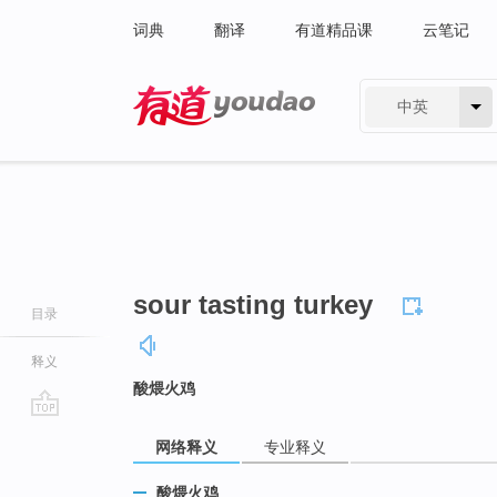
词典
翻译
有道精品课
云笔记
中英
有道 - 网易旗下搜索
sour tasting turkey
目录
释义
酸煨火鸡
go
网络释义
专业释义
top
酸煨火鸡