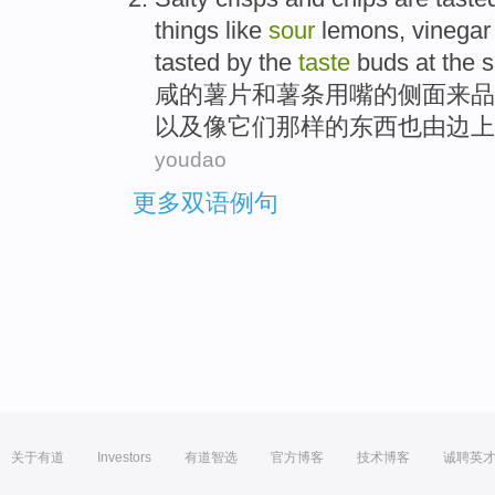
things
like
sour
lemons
,
vinegar
tasted
by
the
taste
buds
at the 
咸
的
薯片
和
薯条
用嘴
的
侧面
来
品
以及
像
它们那样
的
东西
也
由
边上
youdao
更多双语例句
关于有道
Investors
有道智选
官方博客
技术博客
诚聘英