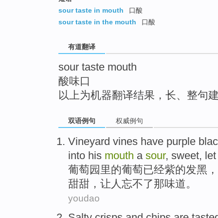
top
sour taste in mouth
口酸
sour taste in the mouth
口酸
有道翻译
sour taste mouth
酸味口
以上为机器翻译结果，长、整句
双语例句
权威例句
Vineyard
vines
have
purple
bla
into
his
mouth
a
sour
,
sweet
,
let
葡萄园里
的
葡萄
已经
紫
的
发黑
，
甜甜
，
让
人
忘不了
那
味道
。
youdao
Salty
crisps
and
chips are
taste