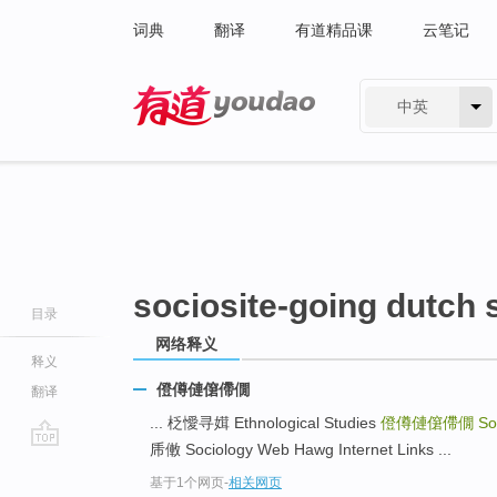
词典
翻译
有道精品课
云笔记
中英
有道 - 网易旗下搜索
sociosite-going dutch 
目录
网络释义
释义
僜僔僆僒僀僩
翻译
... 柉懓寻媶 Ethnological Studies
僜僔僆僒僀僩
So
乕僌 Sociology Web Hawg Internet Links ...
go
基于1个网页
-
相关网页
top