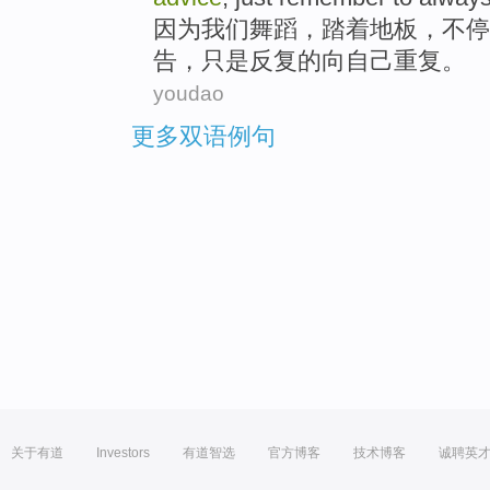
因为
我们
舞蹈
，踏着
地板
，不停
告
，
只是
反复的
向
自己重复。
youdao
更多双语例句
关于有道
Investors
有道智选
官方博客
技术博客
诚聘英