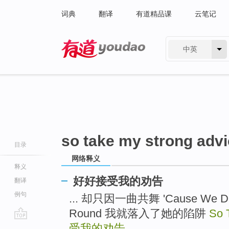
词典
翻译
有道精品课
云笔记
中英
有道 - 网易旗下搜索
so take my strong adv
目录
网络释义
释义
好好接受我的劝告
翻译
例句
... 却只因一曲共舞 'Cause We Danc
Round 我就落入了她的陷阱
So 
go
受我的劝告
..