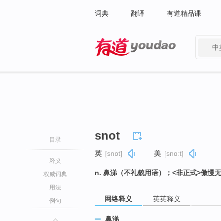
词典
翻译
有道精品课
中
有道 - 网易旗下搜索
snot
目录
英
[snɒt]
美
[snɑːt]
释义
n. 鼻涕（不礼貌用语）；<非正式>傲慢
权威词典
用法
网络释义
英英释义
例句
鼻涕