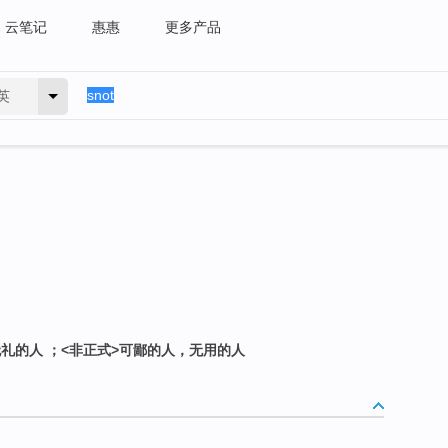
云笔记
惠惠
更多产品
英
无礼的人 ；<非正式>可鄙的人，无用的人