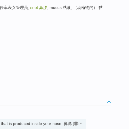
察; 停车表女管理员;
snot
鼻涕
; mucus 粘液; （动植物的） 黏
id that is produced inside your nose. 鼻涕
[非正