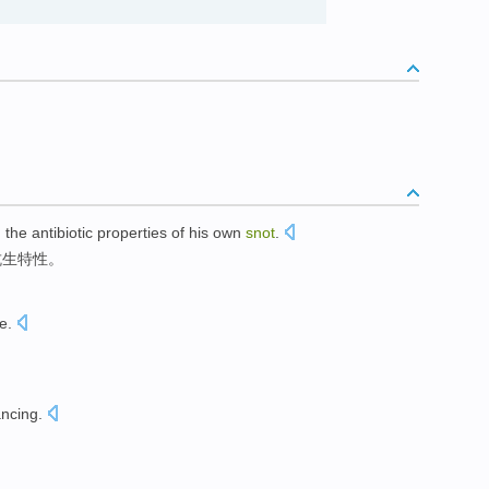
g
the
antibiotic
properties
of
his own
snot
.
抗生
特性
。
le
.
。
ncing
.