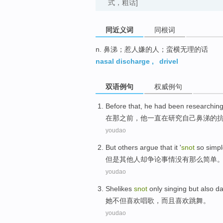
式，粗话]
同近义词
同根词
n. 鼻涕；惹人嫌的人；蛮横无理的话
nasal discharge
,
drivel
双语例句
权威例句
Before
that
,
he
had been
researchin
在
那
之前，
他
一直
在
研究
自己
鼻涕
的
youdao
But
others
argue that it '
snot
so
simp
但是
其他人
却争论事情没有
那么
简单
youdao
Shelikes
snot
only
singing
but
also
da
她
不但喜欢
唱歌
，
而且
喜欢跳舞。
youdao