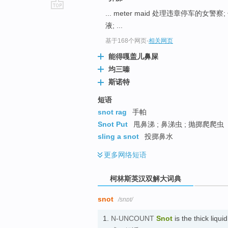
... meter maid 处理违章停车的女警
go
液; ...
top
基于168个网页
-
相关网页
能得嘎盖儿鼻屎
均三嗪
斯诺特
短语
snot rag
手帕
Snot Put
甩鼻涕 ; 鼻涕虫 ; 抛掷爬爬虫
sling a snot
投掷鼻水
更多
网络短语
柯林斯英汉双解大词典
snot
/snɒt/
1.
N-UNCOUNT
Snot
is the thick liqu