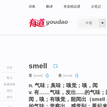
词典
翻译
有道精品课
云笔记
中英
有道 - 网易旗下搜索
smell
目录
英
[smel]
美
[smel]
释义
n. 气味；臭味；嗅觉；嗅，闻
权威词典
用法
v. 有……气味，发出......的
例句
闻，嗅；有嗅觉，能闻出（smell 
的气味；觉察出，感觉到；看起