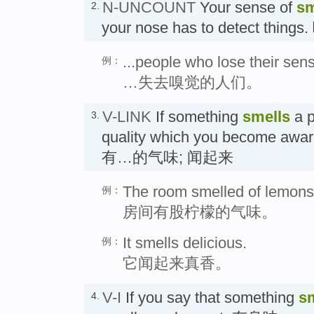
N-UNCOUNT
Your sense of
sm
2.
your nose has to detect thing
...people who lose their sens
例：
…失去嗅觉的人们。
V-LINK
If something
smells
a p
3.
quality which you become aware
有…的气味; 闻起来
The room smelled of lemons
例：
房间有股柠檬的气味。
It smells delicious.
例：
它闻起来真香。
V-I
If you say that something
s
4.