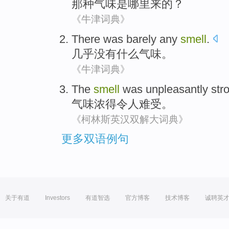
那种
气味
是
哪里
来
的？
《牛津词典》
There was barely
any
smell
.
几乎
没有
什么
气味。
《牛津词典》
The
smell
was unpleasantly str
气味
浓
得令人难受。
《柯林斯英汉双解大词典》
更多双语例句
关于有道
Investors
有道智选
官方博客
技术博客
诚聘英