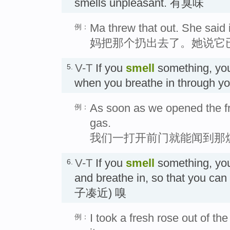
smells unpleasant. 有臭味
Ma threw that out. She said 
例：
妈把那个扔出去了。她说它
V-T
If you
smell
something, you
5.
when you breathe in through 
As soon as we opened the fr
例：
gas.
我们一打开前门就能闻到那
V-T
If you
smell
something, you
6.
and breathe in, so that you can 
子凑近) 嗅
I took a fresh rose out of th
例：