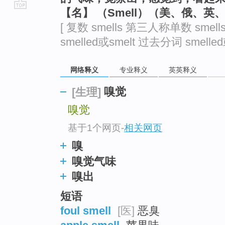
【名】 （Smell）（美、俄、
go
[ 复数 smells 第三人称单数 smell
top
smelled或smelt 过去分词 smelled或
网络释义
专业释义
英英释义
嗅觉
[生理]
嗅觉
基于1个网页
-
相关网页
嗅
嗅觉气味
嗅出
短语
foul smell
[医]
恶臭