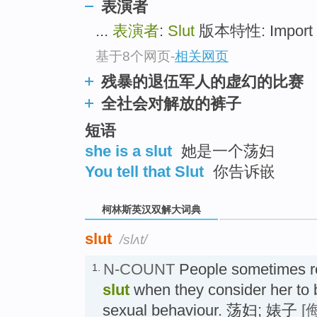
go
表演者
top
...
表演者
:
Slut
版本特性: Import 出版
基于8个网页
-
相关网页
残暴的退伍军人的虚幻的比赛
全社会对解放的裤子
短语
she is a slut
她是一个荡妇
You tell that Slut
你告诉嵌
柯林斯英汉双解大词典
slut
/slʌt/
N-COUNT
People sometimes re
1.
slut
when they consider her to 
sexual behaviour. 荡妇; 婊子
[