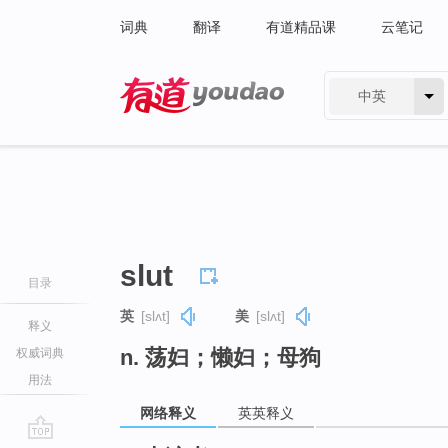
词典
翻译
有道精品课
云笔记
中英
有道 - 网易旗下搜索
slut
目录
英
[slʌt]
美
[slʌt]
释义
n. 荡妇；懒妇；母狗
权威词典
用法
网络释义
英英释义