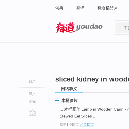
词典
翻译
有道精品课
中
有道 - 网易旗下搜索
sliced kidney in wood
目录
网络释义
释义
木桶腰片
翻译
... 木桶肥羊 Lamb in Wooden Canniki
Stewed Eel Slices ...
go
基于1个网页
-
相关网页
top