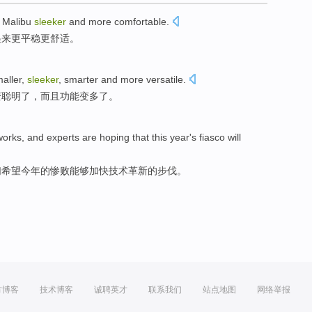
e
Malibu
sleeker
and
more
comfortable
.
起来更平稳更舒适。
aller
,
sleeker
,
smarter
and
more versatile
.
变聪明了
，
而且
功能变
多
了。
works, and
experts
are
hoping that
this year
's
fiasco
will
们
希望
今年
的
惨败
能够
加快
技术革新的
步伐
。
方博客
技术博客
诚聘英才
联系我们
站点地图
网络举报