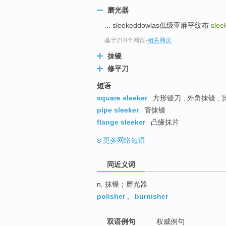
top
磨光器
... sleekeddowlas低级亚麻平纹布
slee
基于210个网页
-
相关网页
抹镘
修平刀
短语
square sleeker
方形镘刀 ; 外角抹镘 ; 
pipe sleeker
管抹镘
flange sleeker
凸缘抹片
更多
网络短语
同近义词
n. 抹镘；磨光器
polisher
,
burnisher
双语例句
权威例句