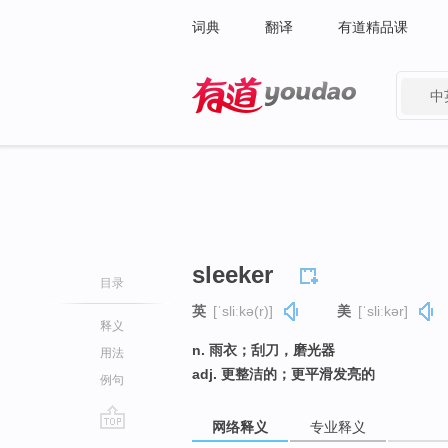
词典
翻译
有道精品课
中
有道 - 网易旗下搜索
sleeker
目录
英
[ˈsliːkə(r)]
美
[ˈsliːkər]
释义
n. 雨衣；刮刀，磨光器
用法
adj. 更整洁的；更平滑发亮的
例句
网络释义
专业释义
go