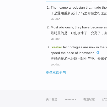
Then
came a redesign
that made
th
于是
通用
重新设计了
马里
布
使
之行驶
youdao
Most
obviously
,
they
have become
sm
最
明显
的是，
它们
变小
了，变亮了，
youdao
Sleeker
technologies
are now
in
the 
speed
the
pace
of
innovation
.
更好
的
技术
已经
应用到生产
中
。
专家
youdao
更多双语例句
关于有道
Investors
有道智选
官