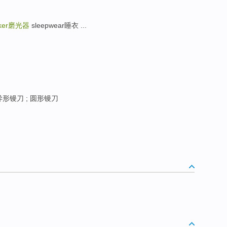
ker
磨光器
sleepwear睡衣 ...
异形镘刀 ; 圆形镘刀